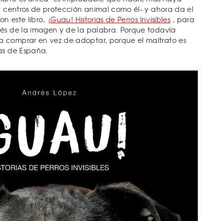
 y centros de protección animal como él- y ahora da el
on este libro,
¡Guau! Historias de Perros Invisibles
, para
vés de la imagen y de la palabra. Porque todavía
 comprar en vez de adoptar, porque el maltrato es
as de España.