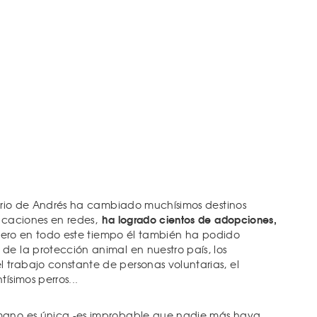
idario de Andrés ha cambiado muchísimos destinos
ha logrado cientos de adopciones,
licaciones en redes,
Pero en todo este tiempo él también ha podido
de la protección animal en nuestro país, los
trabajo constante de personas voluntarias, el
tísimos perros...
mano es única -es improbable que nadie más haya