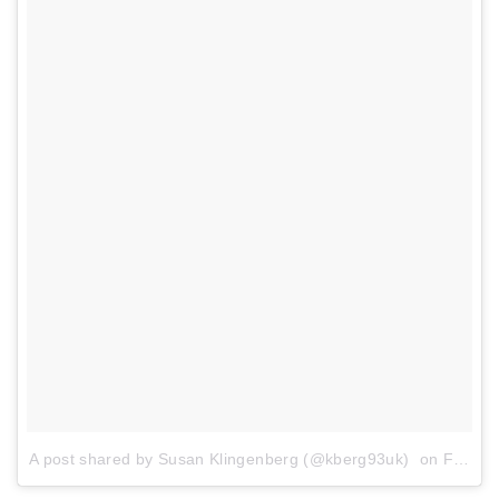
A post shared by Susan Klingenberg (@kberg93uk)
on
Feb 14, 2018 at 4:25pm PST