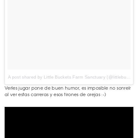
A post shared by Little Buckets Farm Sanctuary (@littlebucketsfarmsanctuary)
Verles jugar pone de buen humor, es imposible no sonreír
al ver estas carreras y esos tirones de orejas :-)