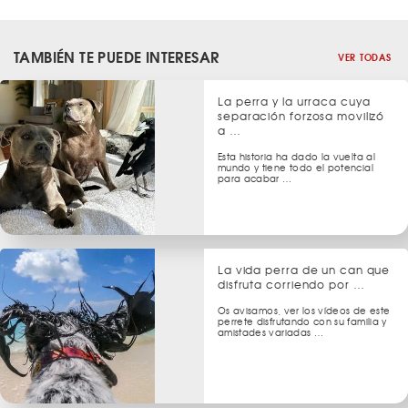
TAMBIÉN TE PUEDE INTERESAR
VER TODAS
La perra y la urraca cuya
separación forzosa movilizó
a …
Esta historia ha dado la vuelta al
mundo y tiene todo el potencial
para acabar …
La vida perra de un can que
disfruta corriendo por …
Os avisamos, ver los vídeos de este
perrete disfrutando con su familia y
amistades variadas …