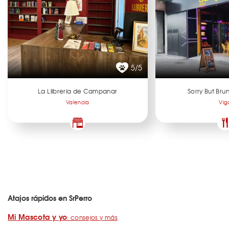
5/5
La Llibreria de Campanar
Sorry But Br
Valencia
Vig
Atajos rápidos en SrPerro
Mi Mascota y yo
: consejos y más