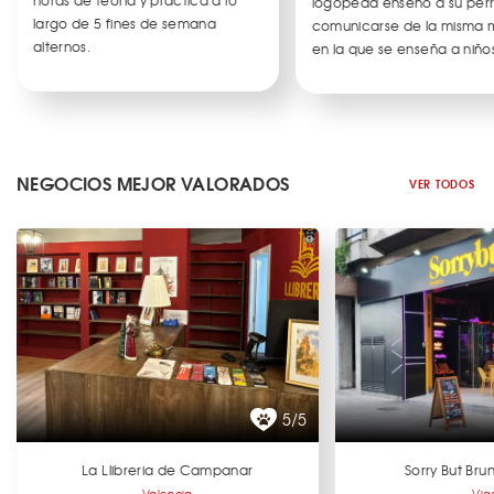
logopeda enseñó a su per
largo de 5 fines de semana
comunicarse de la misma
alternos.
en la que se enseña a niños
NEGOCIOS MEJOR VALORADOS
VER TODOS
5/5
La Llibreria de Campanar
Sorry But Br
Valencia
Vig