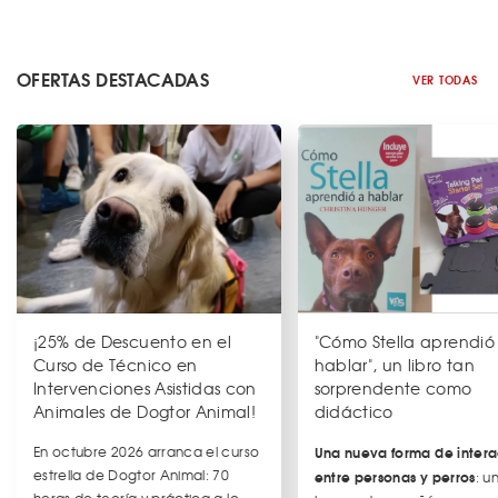
OFERTAS DESTACADAS
VER TODAS
¡25% de Descuento en el
"Cómo Stella aprendió
Curso de Técnico en
hablar", un libro tan
Intervenciones Asistidas con
sorprendente como
Animales de Dogtor Animal!
didáctico
En octubre 2026 arranca el curso
Una nueva forma de intera
estrella de Dogtor Animal: 70
entre personas y perros
: u
horas de teoría y práctica a lo