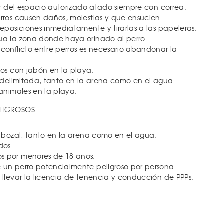
lir del espacio autorizado atado siempre con correa.
rros causen daños, molestias y que ensucien.
deposiciones inmediatamente y tirarlas a las papeleras.
ua la zona donde haya orinado al perro.
conflicto entre perros es necesario abandonar la
ros con jabón en la playa.
a delimitada, tanto en la arena como en el agua.
 animales en la playa.
ELIGROSOS
e bozal, tanto en la arena como en el agua.
dos.
s por menores de 18 años.
 un perro potencialmente peligroso por persona.
 llevar la licencia de tenencia y conducción de PPPs.