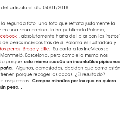
 del articulo el día 04/01/2018
as la segunda foto -una foto que retrata justamente la
 en una zona canina- lo ha publicado Paloma,
acebook
, absolutamente harta de lidiar con los "restos"
e perros incívicos tras de sí. Paloma es ilustradora y
os perros, Brego y Ellie.
Su carta a los incívicos se
e Montmeló, Barcelona, pero como ella misma nos
esto mismo sucede en incontables pipicanes
ado porque
spaña.
Algunos, demasiados, deciden que como están
tienen porqué recoger las cacas. ¿El resultado?
Campos minados por los que no quiere
e asquerosas.
n perro...