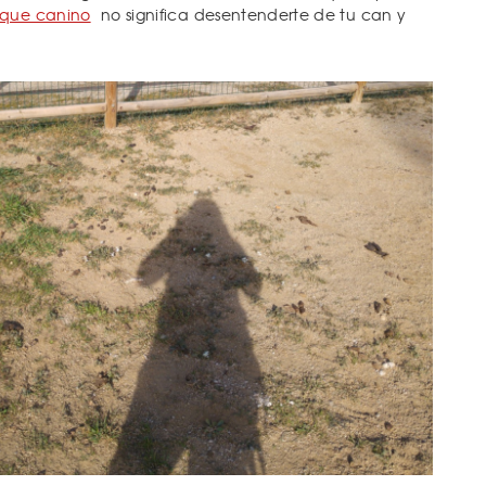
rque canino
no significa desentenderte de tu can y