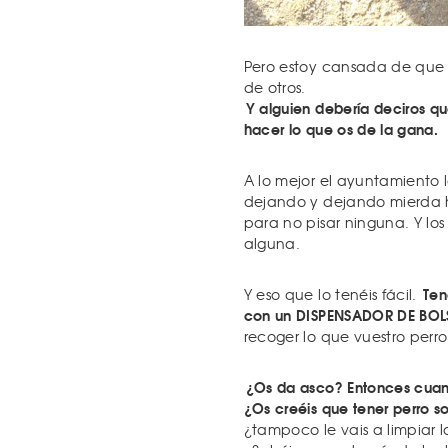
Pero estoy cansada de que m
de otros.
Y alguien debería deciros q
hacer lo que os de la gana.
A lo mejor el ayuntamiento l
dejando y dejando mierda ha
para no pisar ninguna. Y lo
alguna.
Ten
Y eso que lo tenéis fácil.
con un DISPENSADOR DE BOL
recoger lo que vuestro perr
¿Os da asco? Entonces cuando
¿Os creéis que tener perro s
¿tampoco le vais a limpiar