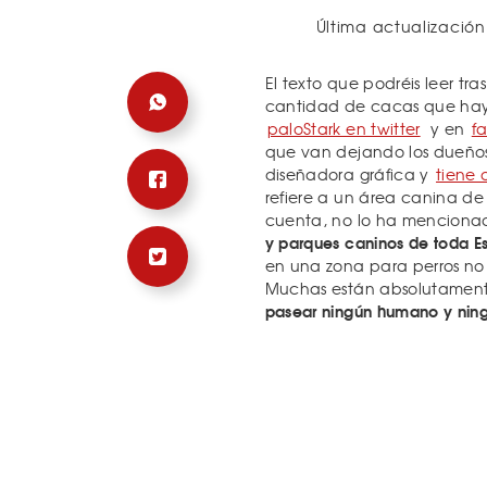
Última actualización
El texto que podréis leer tr
cantidad de cacas que hay
paloStark en twitter
y en
f
que van dejando los dueños d
diseñadora gráfica y
tiene d
refiere a un área canina d
cuenta, no lo ha mencion
y parques caninos de toda E
en una zona para perros no 
Muchas están absolutament
pasear ningún humano y ningú