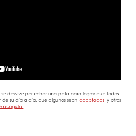
e desvive por echar una pata para lograr que todos
r de su día a día, que algunos sean
adoptados
y otros
e acogida.