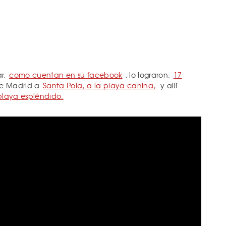
ar,
como cuentan en su facebook
, lo lograron:
17
e Madrid a
Santa Pola, a la playa canina,
y allí
 playa espléndido.