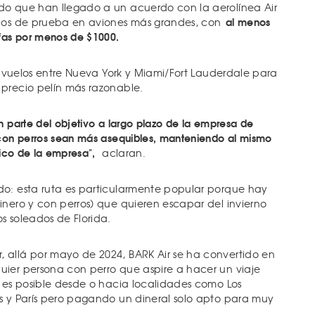
do que han llegado a un acuerdo con la aerolínea Air
al menos
elos de prueba en aviones más grandes, con
ifas por menos de $1000.
er vuelos entre Nueva York y Miami/Fort Lauderdale para
precio pelín más razonable.
n parte del objetivo a largo plazo de la empresa de
 con perros sean más asequibles, manteniendo al mismo
tico de la empresa",
aclaran.
do: esta ruta es particularmente popular porque hay
inero y con perros) que quieren escapar del invierno
s soleados de Florida.
 allá por mayo de 2024, BARK Air se ha convertido en
ier persona con perro que aspire a hacer un viaje
o es posible desde o hacia localidades como Los
s y París pero pagando un dineral solo apto para muy