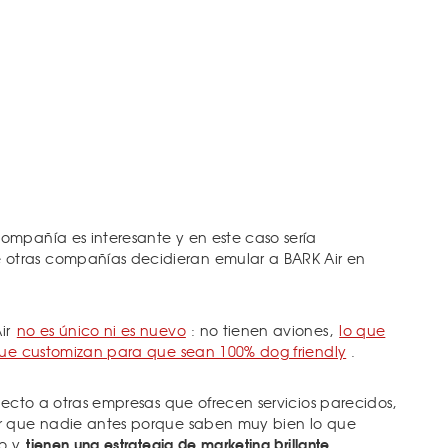
mpañía es interesante y en este caso sería
tras compañías decidieran emular a BARK Air en
ir
no es único ni es nuevo
: no tienen aviones,
lo que
que customizan para que sean 100% dog friendly
.
pecto a otras empresas que ofrecen servicios parecidos,
r que nadie antes porque saben muy bien lo que
tienen una estrategia de marketing brillante.
ro y