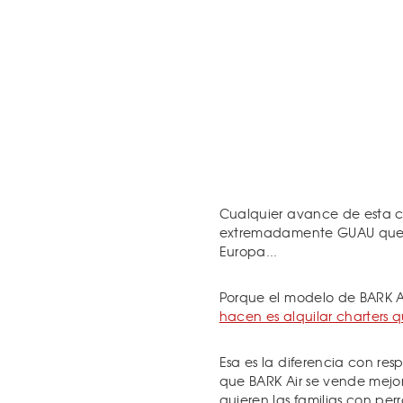
Cualquier avance de esta co
extremadamente GUAU que o
Europa...
Porque el modelo de BARK A
hacen es alquilar charters 
Esa es la diferencia con res
que BARK Air se vende mejo
quieren las familias con per