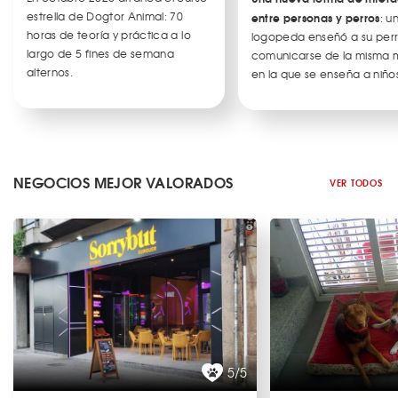
estrella de Dogtor Animal: 70
entre personas y perros
: u
horas de teoría y práctica a lo
logopeda enseñó a su per
largo de 5 fines de semana
comunicarse de la misma
alternos.
en la que se enseña a niños
NEGOCIOS MEJOR VALORADOS
VER TODOS
5/5