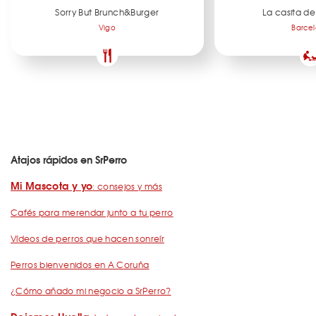
Sorry But Brunch&Burger
La casita de
Vigo
Barce
Atajos rápidos en SrPerro
Mi Mascota y yo
: consejos y más
Cafés para merendar junto a tu perro
Vídeos de perros que hacen sonreír
Perros bienvenidos en A Coruña
¿Cómo añado mi negocio a SrPerro?