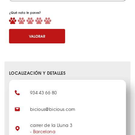
¿Qué nota le pones?
VALORAR
LOCALIZACIÓN Y DETALLES
934 43 66 80
bicious@bicious.com
carrer de la Lluna 3
-
Barcelona