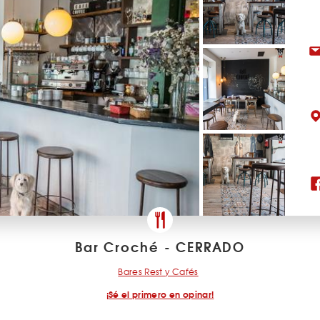
Bar Croché - CERRADO
Bares Rest y Cafés
¡Sé el primero en opinar!