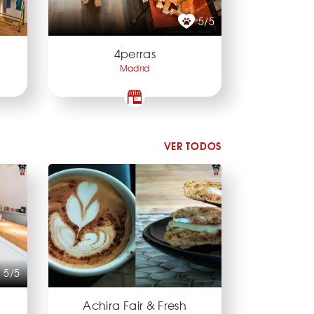
5/5
4perras
Madrid
VER TODOS
5/5
Achira Fair & Fresh