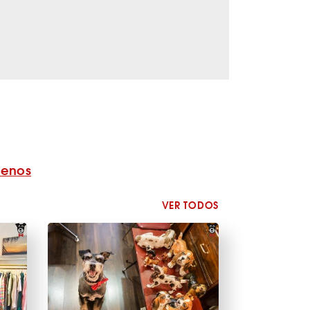
benos
VER TODOS