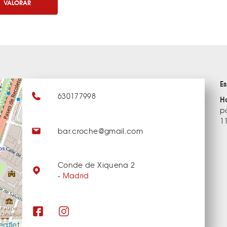
VALORAR
E
630177998
H
p
11
bar.croche@gmail.com
Conde de Xiquena 2
-
Madrid
eaflet