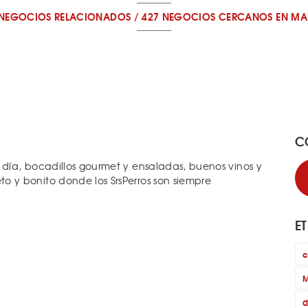
 NEGOCIOS RELACIONADOS
/
427 NEGOCIOS CERCANOS
EN MA
C
ía, bocadillos gourmet y ensaladas, buenos vinos y
y bonito donde los SrsPerros son siempre
E
c
M
d