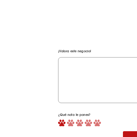
¡Valora este negocio!
¿Qué nota le pones?