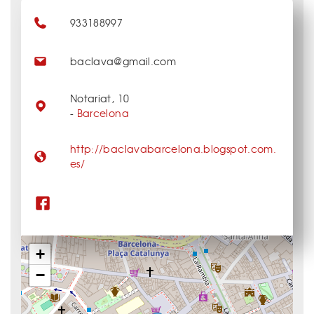
933188997
baclava@gmail.com
Notariat, 10
-
Barcelona
http://baclavabarcelona.blogspot.com.
es/
+
−