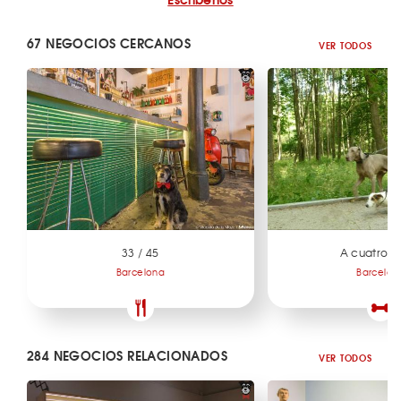
67 NEGOCIOS CERCANOS
VER TODOS
33 / 45
A cuatro p
Barcelona
Barcelon
284 NEGOCIOS RELACIONADOS
VER TODOS