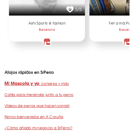
5/5
Ashi Sports & fashion
Fet a mà Pat
Barcelona
Barcelon
Atajos rápidos en SrPerro
Mi Mascota y yo
: consejos y más
Cafés para merendar junto a tu perro
Vídeos de perros que hacen sonreír
Perros bienvenidos en A Coruña
¿Cómo añado mi negocio a SrPerro?