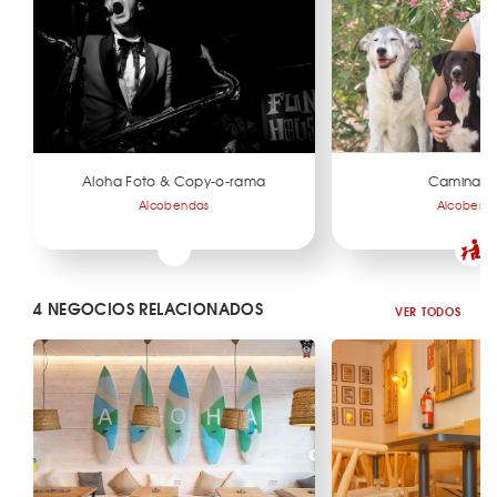
Aloha Foto & Copy-o-rama
CaminaD
Alcobendas
Alcobend
4 NEGOCIOS RELACIONADOS
VER TODOS