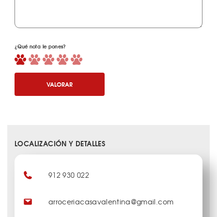
¿Qué nota le pones?
VALORAR
LOCALIZACIÓN Y DETALLES
912 930 022
arroceriacasavalentina@gmail.com