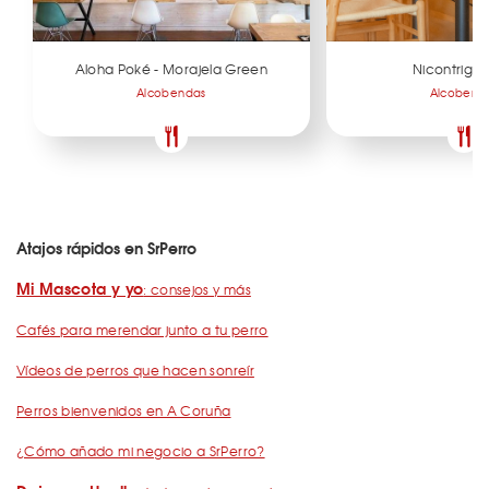
Aloha Poké - Morajela Green
Nicontrigoni
Alcobendas
Alcobend
Atajos rápidos en SrPerro
Mi Mascota y yo
: consejos y más
Cafés para merendar junto a tu perro
Vídeos de perros que hacen sonreír
Perros bienvenidos en A Coruña
¿Cómo añado mi negocio a SrPerro?