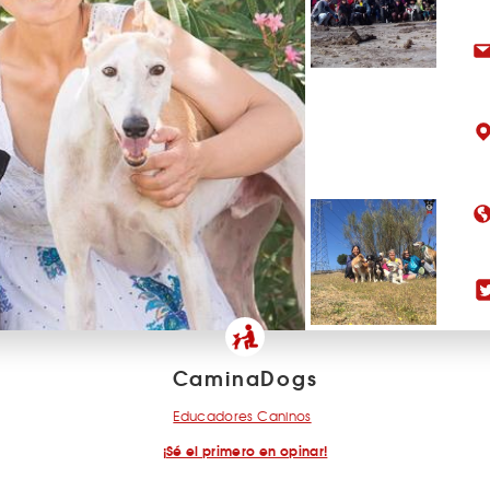
CaminaDogs
Educadores Caninos
¡Sé el primero en opinar!