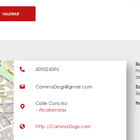
VALORAR
E
609324596
m
d
Z
CaminaDogs@gmail.com
S
H
Calle Concilio
-
Alcobendas
http://CaminaDogs.com