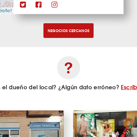
eaflet
NEGOCIOS CERCANOS
s el dueño del local? ¿Algún dato erróneo?
Escrí