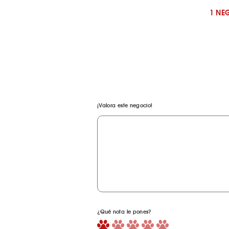
1 NE
¡Valora este negocio!
¿Qué nota le pones?