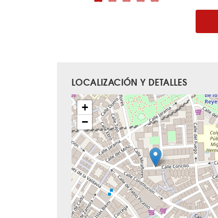
LOCALIZACIÓN Y DETALLES
+
−