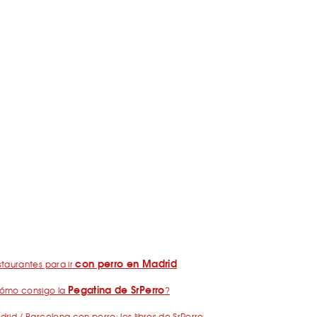
con perro en Madrid
taurantes para ir
Pegatina de SrPerro
ómo consigo la
?
rid / Barcelona con perro: los libros de SrPerro