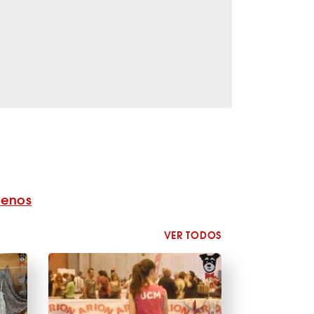
benos
VER TODOS