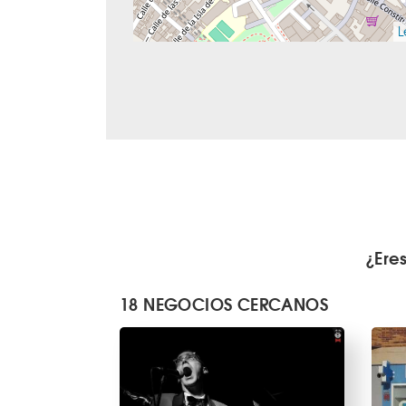
L
¿Ere
18 NEGOCIOS CERCANOS