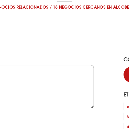
GOCIOS RELACIONADOS
/
18 NEGOCIOS CERCANOS
EN ALCOB
C
E
c
M
d