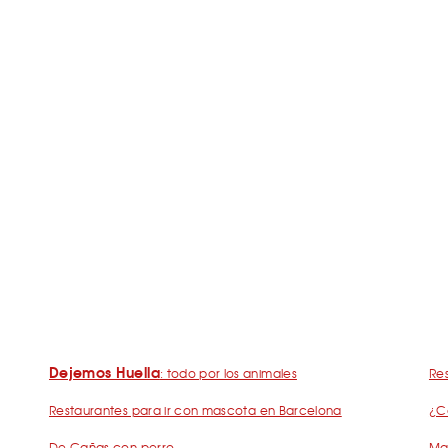
Dejemos Huella
: todo por los animales
Res
Restaurantes para ir con mascota en Barcelona
¿C
De Cañas con perro
Mad