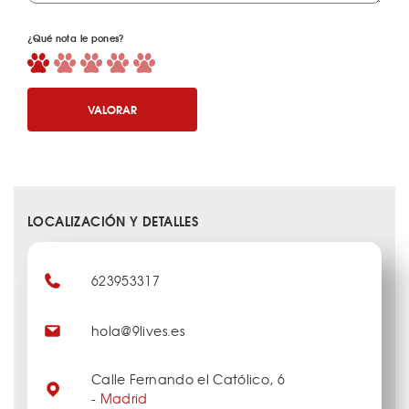
¿Qué nota le pones?
VALORAR
LOCALIZACIÓN Y DETALLES
623953317
hola@9lives.es
Calle Fernando el Católico, 6
-
Madrid