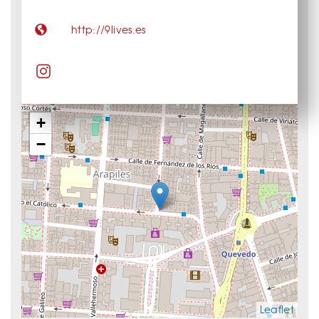
http://9lives.es
+
−
Leaflet