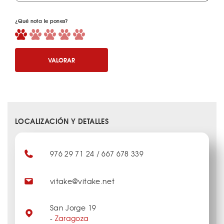
¿Qué nota le pones?
VALORAR
LOCALIZACIÓN Y DETALLES
976 29 71 24 / 667 678 339
vitake@vitake.net
San Jorge 19
-
Zaragoza