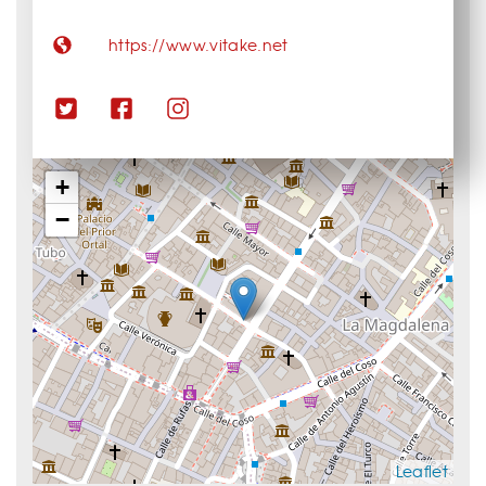
https://www.vitake.net
+
−
Leaflet