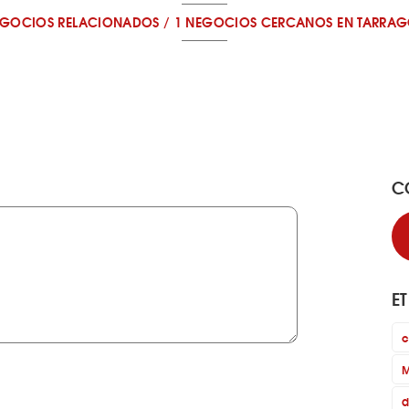
EGOCIOS RELACIONADOS
/
1 NEGOCIOS CERCANOS
EN TARRA
C
E
c
M
d