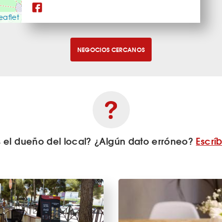
eaflet
NEGOCIOS CERCANOS
s el dueño del local? ¿Algún dato erróneo?
Escrí