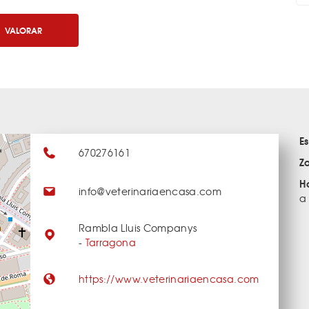
VALORAR
E
670276161
Z
H
info@veterinariaencasa.com
a
Rambla Lluis Companys
-
Tarragona
https://www.veterinariaencasa.com