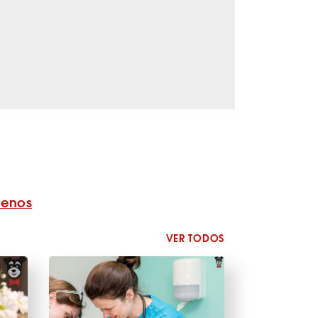
benos
VER TODOS