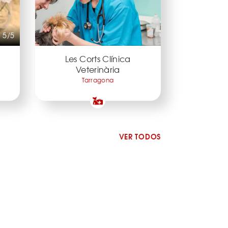
5/5
Les Corts Clínica
Veterinària
Tarragona
VER TODOS