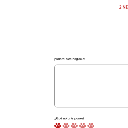
2 N
¡Valora este negocio!
¿Qué nota le pones?