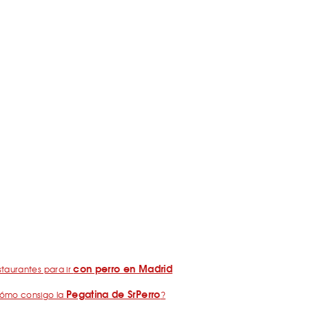
con perro en Madrid
taurantes para ir
Pegatina de SrPerro
ómo consigo la
?