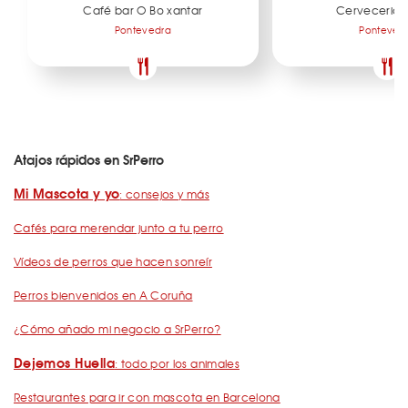
Café bar O Bo xantar
Cerveceria E
Pontevedra
Ponteved
Atajos rápidos en SrPerro
Mi Mascota y yo
: consejos y más
Cafés para merendar junto a tu perro
Vídeos de perros que hacen sonreír
Perros bienvenidos en A Coruña
¿Cómo añado mi negocio a SrPerro?
Dejemos Huella
: todo por los animales
Restaurantes para ir con mascota en Barcelona