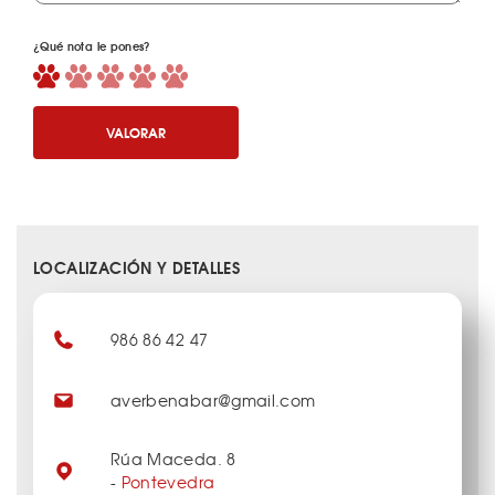
¿Qué nota le pones?
VALORAR
LOCALIZACIÓN Y DETALLES
986 86 42 47
averbenabar@gmail.com
Rúa Maceda. 8
-
Pontevedra