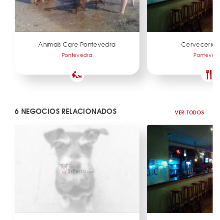
Animals Care Pontevedra
Cerveceria E
Pontevedra
Ponteved
6 NEGOCIOS RELACIONADOS
VER TODOS