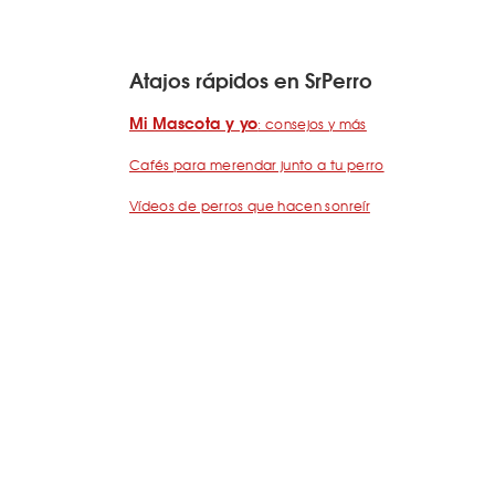
Atajos rápidos en SrPerro
Mi Mascota y yo
: consejos y más
Cafés para merendar junto a tu perro
Vídeos de perros que hacen sonreír
Perros bienvenidos en A Coruña
¿Cómo añado mi negocio a SrPerro?
Quiénes somos
Términos y condiciones
Pregunta