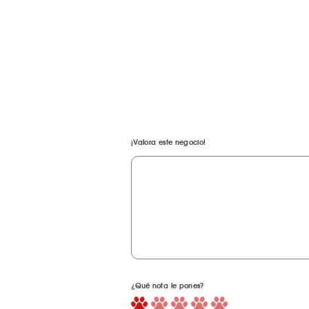
¡Valora este negocio!
¿Qué nota le pones?