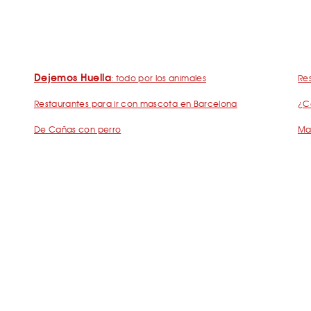
Dejemos Huella
: todo por los animales
Res
Restaurantes para ir con mascota en Barcelona
¿C
De Cañas con perro
Mad
Barcelona con perro: Mapa perruno de SrPerro
Ma
Málaga con perro: Mapa perruno de SrPerro
Pla
s Frecuentes Humanos Perrunos
Preguntas Frecuentes Negocios Perru