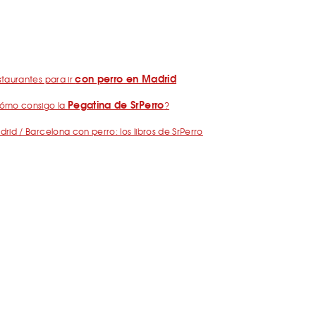
con perro en Madrid
taurantes para ir
Pegatina de SrPerro
ómo consigo la
?
rid / Barcelona con perro: los libros de SrPerro
drid con perro: Mapa perruno de SrPerro
yas y embalses para ir con perro en España
nos
Política de Privacidad
Publicidad
Contacto