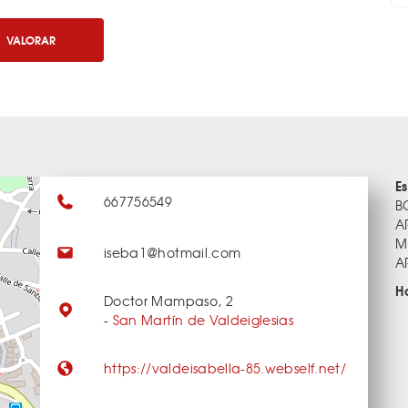
VALORAR
E
667756549
B
A
M
iseba1@hotmail.com
A
H
Doctor Mampaso, 2
-
San Martín de Valdeiglesias
https://valdeisabella-85.webself.net/