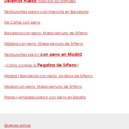
Dejemos Huella
: todo por los animales
Restaurantes para ir con mascota en Barcelona
De Cañas con perro
Barcelona con perro: Mapa perruno de SrPerro
Málaga con perro: Mapa perruno de SrPerro
con perro en Madrid
Restaurantes para ir
Pegatina de SrPerro
¿Cómo consigo la
?
Madrid / Barcelona con perro: los libros de SrPerro
Madrid con perro: Mapa perruno de SrPerro
Playas y embalses para ir con perro en España
Quiénes somos