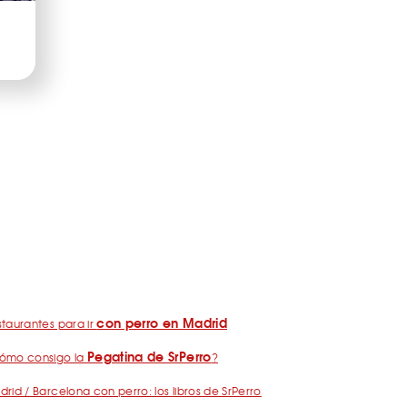
con perro en Madrid
taurantes para ir
Pegatina de SrPerro
ómo consigo la
?
rid / Barcelona con perro: los libros de SrPerro