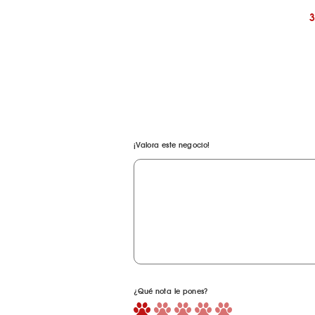
¡Valora este negocio!
¿Qué nota le pones?