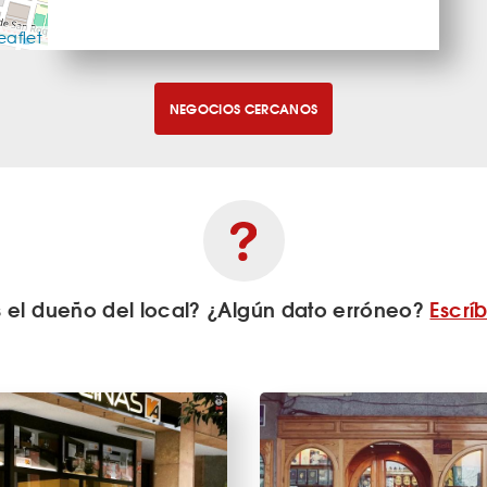
eaflet
NEGOCIOS CERCANOS
s el dueño del local? ¿Algún dato erróneo?
Escrí