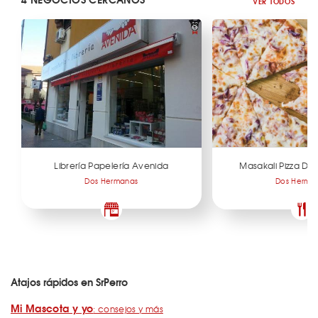
VER TODOS
Librería Papelería Avenida
Masakali Pizza D
Dos Hermanas
Dos Herma
Atajos rápidos en SrPerro
Mi Mascota y yo
: consejos y más