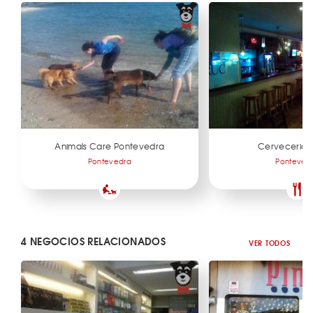
Animals Care Pontevedra
Cerveceria E
Pontevedra
Ponteved
4 NEGOCIOS RELACIONADOS
VER TODOS