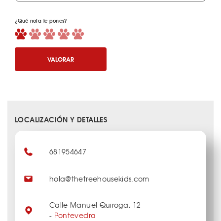
¿Qué nota le pones?
VALORAR
LOCALIZACIÓN Y DETALLES
681954647
hola@thetreehousekids.com
Calle Manuel Quiroga, 12
-
Pontevedra