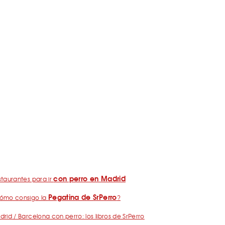
con perro en Madrid
taurantes para ir
Pegatina de SrPerro
ómo consigo la
?
rid / Barcelona con perro: los libros de SrPerro