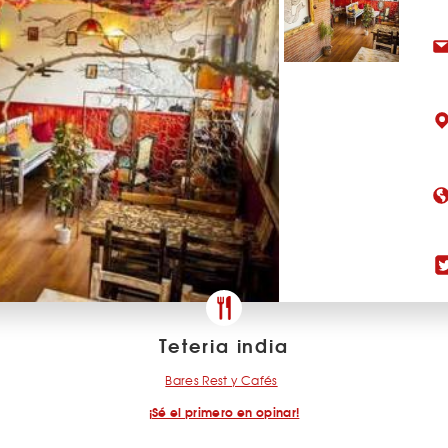
Teteria india
Bares Rest y Cafés
¡Sé el primero en opinar!