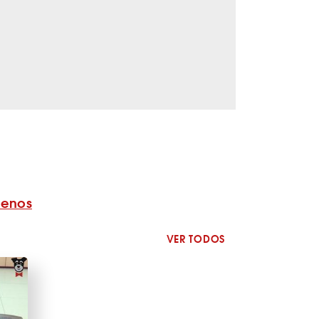
benos
VER TODOS