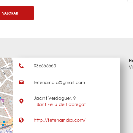
VALORAR
H
936666663
V
Teteriaindia@gmail.com
Jacint Verdaguer, 9
-
Sant Feliu de Llobregat
http://teteriaindia.com/