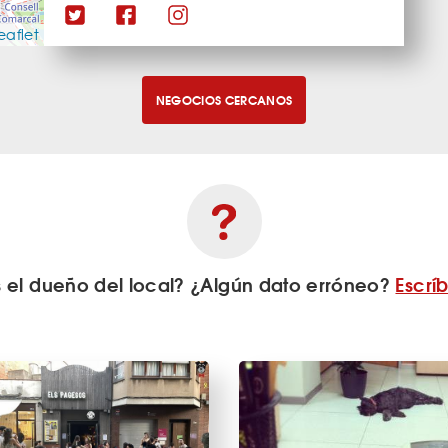
eaflet
NEGOCIOS CERCANOS
s el dueño del local? ¿Algún dato erróneo?
Escrí