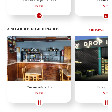
Britannia English School
EiravedraP
Ferrol
Ferrol
4 NEGOCIOS RELACIONADOS
VER TODOS
Cervecería xulia
Drop In S
Ferrol
Ferrol