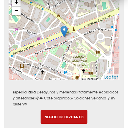
+
−
Leaflet
Especialidad
Desayunos y meriendas totalmente ecológicos
y artesanales🥐❤️ Café orgánico☕️ Opciones veganas y sin
gluten🌱
NEGOCIOS CERCANOS