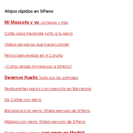
Atajos rápidos en SrPerro
Mi Mascota y yo
: consejos y más
Cafés para merendar junto a tu perro
Vídeos de perros que hacen sonreír
Perros bienvenidos en A Coruña
¿Cómo añado mi negocio a SrPerro?
Dejemos Huella
: todo por los animales
Restaurantes para ir con mascota en Barcelona
De Cañas con perro
Barcelona con perro: Mapa perruno de SrPerro
Málaga con perro: Mapa perruno de SrPerro
con perro en Madrid
Restaurantes para ir