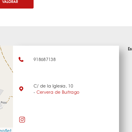
VALORAR
E
918687138
C/ de la Iglesia, 10
-
Cervera de Buitrago
eaflet