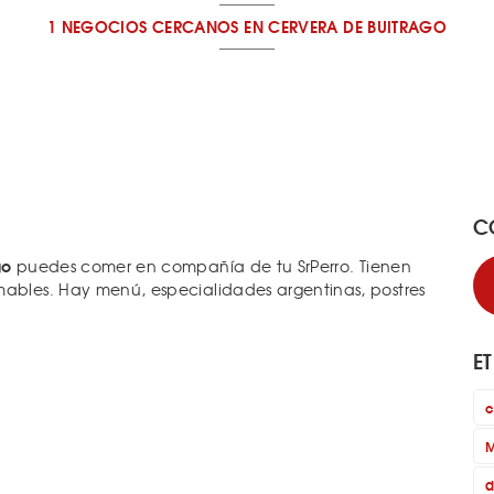
1 NEGOCIOS CERCANOS
EN CERVERA DE BUITRAGO
C
go
puedes comer en compañía de tu SrPerro. Tienen
mables. Hay menú, especialidades argentinas, postres
E
c
M
d