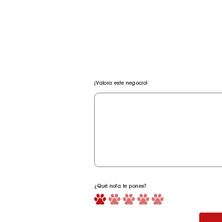
¡Valora este negocio!
¿Qué nota le pones?