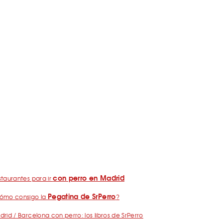
con perro en Madrid
taurantes para ir
Pegatina de SrPerro
ómo consigo la
?
rid / Barcelona con perro: los libros de SrPerro