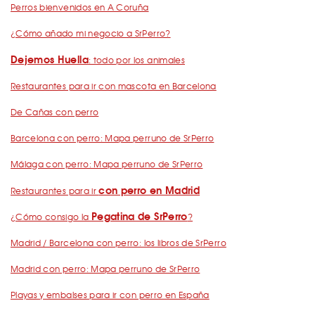
Perros bienvenidos en A Coruña
¿Cómo añado mi negocio a SrPerro?
Dejemos Huella
: todo por los animales
Restaurantes para ir con mascota en Barcelona
De Cañas con perro
Barcelona con perro: Mapa perruno de SrPerro
Málaga con perro: Mapa perruno de SrPerro
con perro en Madrid
Restaurantes para ir
Pegatina de SrPerro
¿Cómo consigo la
?
Madrid / Barcelona con perro: los libros de SrPerro
Madrid con perro: Mapa perruno de SrPerro
Playas y embalses para ir con perro en España