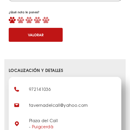
¿Qué nota le pones?
VALORAR
LOCALIZACIÓN Y DETALLES
972141036
tavernadelcall@yahoo.com
Plaza del Call
-
Puigcerdà