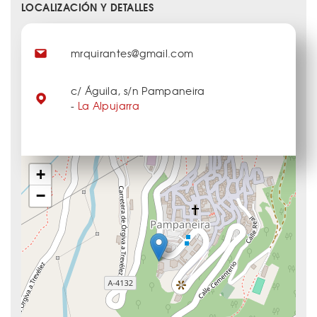
LOCALIZACIÓN Y DETALLES
mrquirantes@gmail.com
c/ Águila, s/n Pampaneira
-
La Alpujarra
+
−