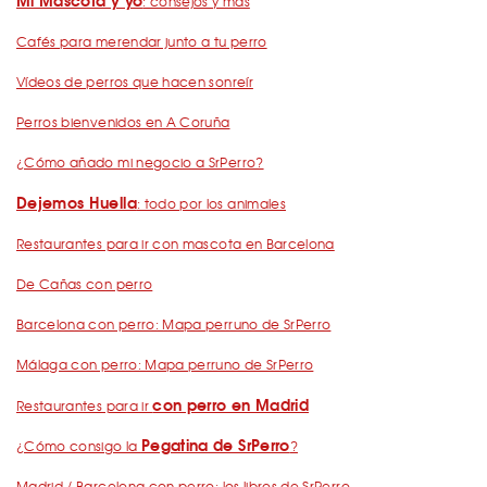
Mi Mascota y yo
: consejos y más
Cafés para merendar junto a tu perro
Vídeos de perros que hacen sonreír
Perros bienvenidos en A Coruña
¿Cómo añado mi negocio a SrPerro?
Dejemos Huella
: todo por los animales
Restaurantes para ir con mascota en Barcelona
De Cañas con perro
Barcelona con perro: Mapa perruno de SrPerro
Málaga con perro: Mapa perruno de SrPerro
con perro en Madrid
Restaurantes para ir
Pegatina de SrPerro
¿Cómo consigo la
?
Madrid / Barcelona con perro: los libros de SrPerro