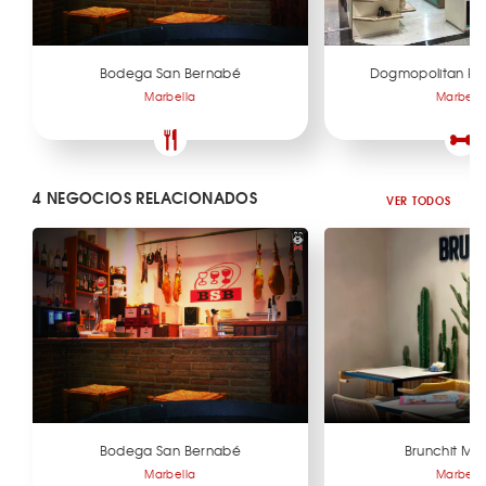
Bodega San Bernabé
Dogmopolitan Pu
Marbella
Marbell
4 NEGOCIOS RELACIONADOS
VER TODOS
Bodega San Bernabé
Brunchit Mar
Marbella
Marbell