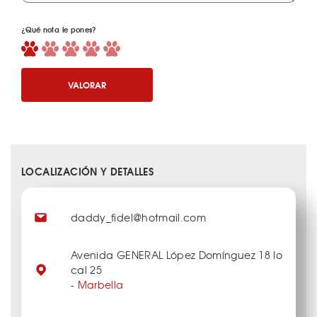
¿Qué nota le pones?
VALORAR
LOCALIZACIÓN Y DETALLES
daddy_fidel@hotmail.com
Avenida GENERAL López Domínguez 18 lo
cal 25
-
Marbella