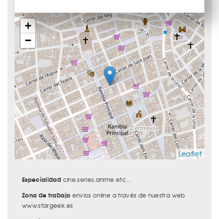
+
−
Leaflet
Especialidad
cine,series,anime etc...
Zona de trabajo
envios online a través de nuestra web
www.stargeek.es