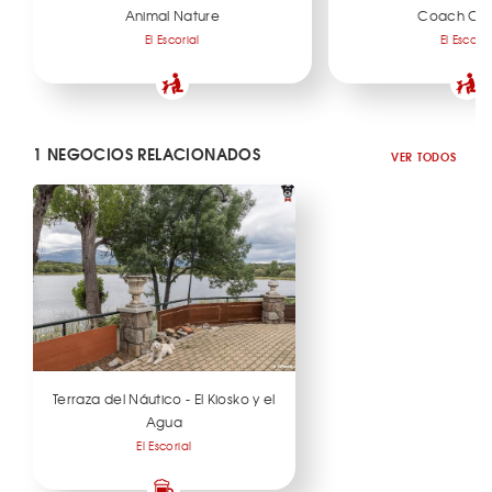
Animal Nature
Coach Ca
El Escorial
El Escoria
1 NEGOCIOS RELACIONADOS
VER TODOS
Terraza del Náutico - El Kiosko y el
Agua
El Escorial