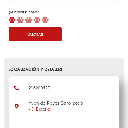
¿Qué nota le pones?
VALORAR
LOCALIZACIÓN Y DETALLES
918900427
Avenida Reyes Catolicos 6
-
El Escorial