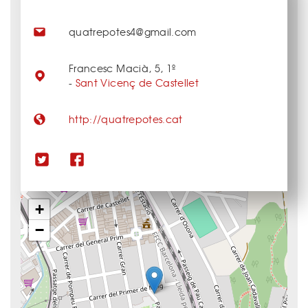
quatrepotes4@gmail.com
Francesc Macià, 5, 1º
-
Sant Vicenç de Castellet
http://quatrepotes.cat
+
−