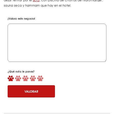
dejar tentar por el
, con piscina de chorros de hidromasaje,
sauna seca y hammam que hay en el hotel.
¡Valora este negocio!
¿Qué nota le pones?
VALORAR