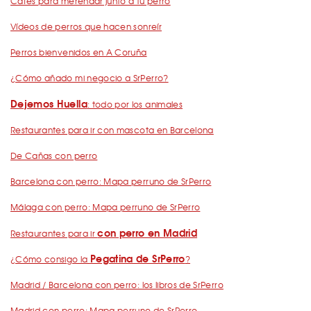
Cafés para merendar junto a tu perro
Vídeos de perros que hacen sonreír
Perros bienvenidos en A Coruña
¿Cómo añado mi negocio a SrPerro?
Dejemos Huella
: todo por los animales
Restaurantes para ir con mascota en Barcelona
De Cañas con perro
Barcelona con perro: Mapa perruno de SrPerro
Málaga con perro: Mapa perruno de SrPerro
con perro en Madrid
Restaurantes para ir
Pegatina de SrPerro
¿Cómo consigo la
?
Madrid / Barcelona con perro: los libros de SrPerro
Madrid con perro: Mapa perruno de SrPerro