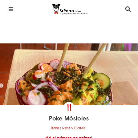
Poke Móstoles
Bares Rest y Cafés
¡Sé el primero en opinar!