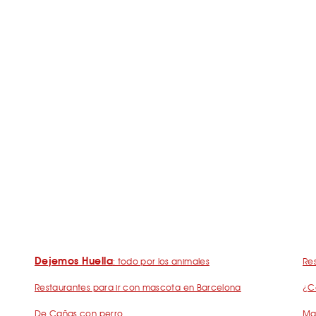
Dejemos Huella
: todo por los animales
Res
Restaurantes para ir con mascota en Barcelona
¿C
De Cañas con perro
Mad