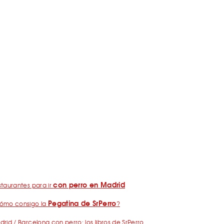
con perro en Madrid
taurantes para ir
Pegatina de SrPerro
ómo consigo la
?
rid / Barcelona con perro: los libros de SrPerro