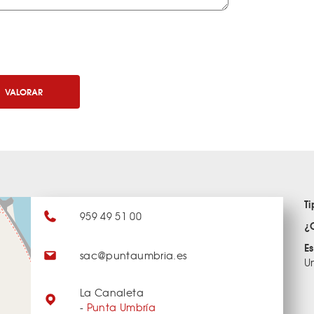
VALORAR
T
959 49 51 00
¿
E
sac@puntaumbria.es
U
La Canaleta
-
Punta Umbría