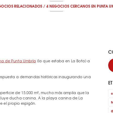
GOCIOS RELACIONADOS
/
4 NEGOCIOS CERCANOS
EN PUNTA U
C
ina de Punta Umbría
(la que estaba en La Bota) a
spuesta a demandas históricas inaugurando una
E
perficie de 15.000 m², mucho más amplia que la
c
incluye ducha canina. A la playa canina de La
M
e el propio espigón.
d