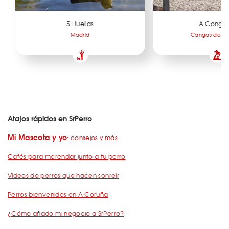
5 Huellas
A Congor
Madrid
Cangas do Mo
Atajos rápidos en SrPerro
Mi Mascota y yo
: consejos y más
Cafés para merendar junto a tu perro
Vídeos de perros que hacen sonreír
Perros bienvenidos en A Coruña
¿Cómo añado mi negocio a SrPerro?