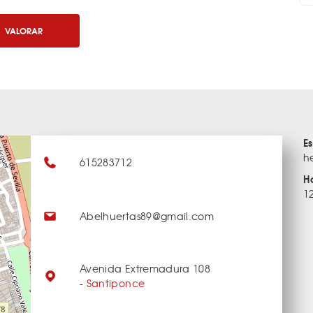
VALORAR
E
h
615283712
H
1
Abelhuertas89@gmail.com
Avenida Extremadura 108
-
Santiponce