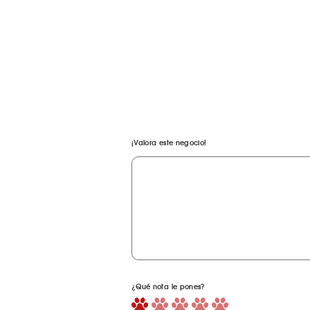
¡Valora este negocio!
¿Qué nota le pones?