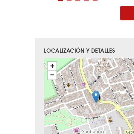
LOCALIZACIÓN Y DETALLES
+
−