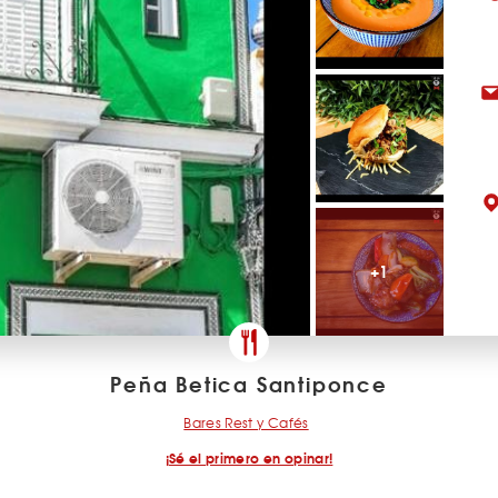
+1
Peña Betica Santiponce
Bares Rest y Cafés
¡Sé el primero en opinar!