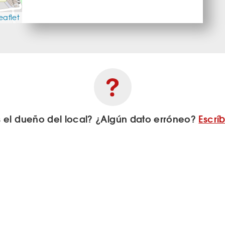
eaflet
s el dueño del local? ¿Algún dato erróneo?
Escrí