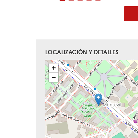
LOCALIZACIÓN Y DETALLES
+
−