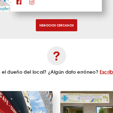
eaflet
NEGOCIOS CERCANOS
s el dueño del local? ¿Algún dato erróneo?
Escrí