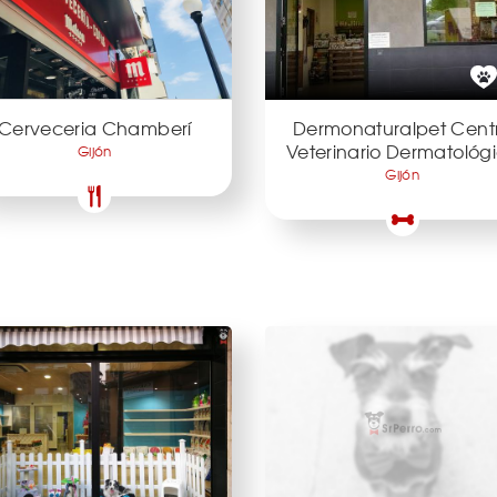
Cerveceria Chamberí
Dermonaturalpet Cent
Veterinario Dermatológ
Gijón
Gijón