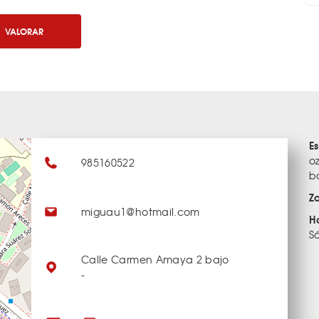
VALORAR
E
o
985160522
b
Z
miguau1@hotmail.com
H
S
Calle Carmen Amaya 2 bajo
-