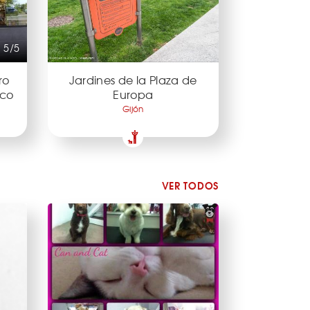
5/5
ro
Jardines de la Plaza de
ico
Europa
Gijón
VER TODOS