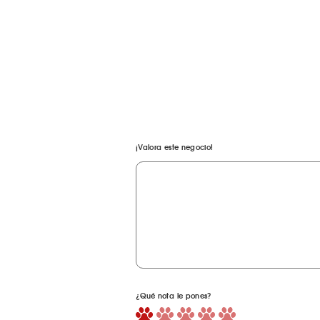
¡Valora este negocio!
¿Qué nota le pones?