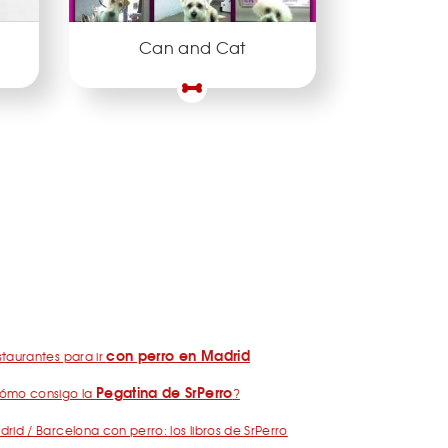
Can and Cat
con perro en Madrid
taurantes para ir
Pegatina de SrPerro
ómo consigo la
?
rid / Barcelona con perro: los libros de SrPerro