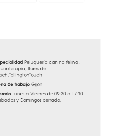
specialidad
Peluquería canina felina,
zonoterapia, flores de
ach,TellingtonTouch
ona de trabajo
Gijon
orario
Lunes a Viernes de 09:30 a 17:30.
ábados y Domingos cerrado.