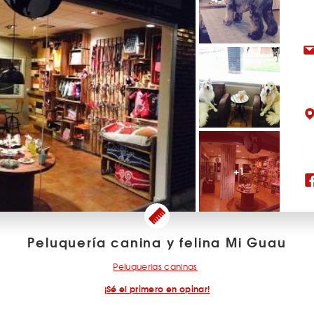
+1
Peluquería canina y felina Mi Guau
Peluquerias caninas
¡Sé el primero en opinar!