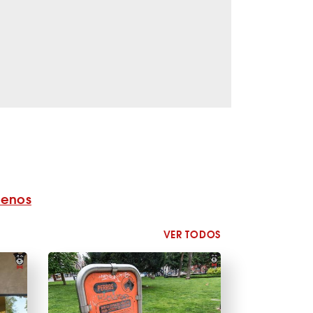
benos
VER TODOS