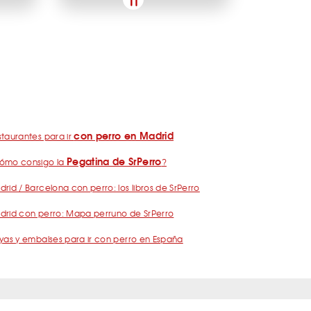
con perro en Madrid
taurantes para ir
Pegatina de SrPerro
ómo consigo la
?
rid / Barcelona con perro: los libros de SrPerro
drid con perro: Mapa perruno de SrPerro
yas y embalses para ir con perro en España
nos
Política de Privacidad
Publicidad
Contacto