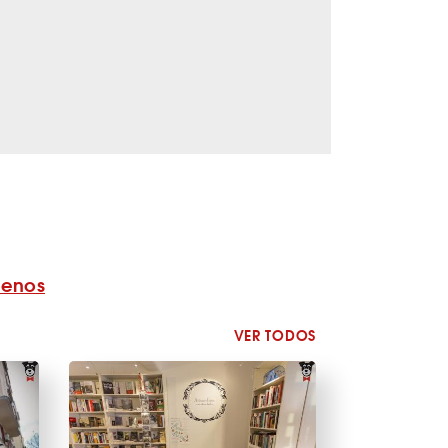
benos
VER TODOS