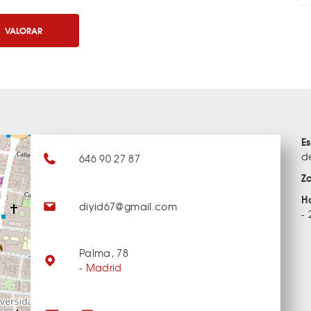
VALORAR
E
d
646 90 27 87
Z
H
diyid67@gmail.com
- 
Palma, 78
-
Madrid