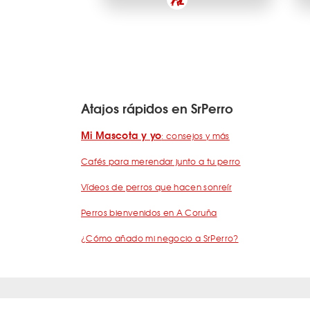
Atajos rápidos en SrPerro
Mi Mascota y yo
: consejos y más
Cafés para merendar junto a tu perro
Vídeos de perros que hacen sonreír
Perros bienvenidos en A Coruña
¿Cómo añado mi negocio a SrPerro?
Quiénes somos
Términos y condiciones
Pregunta