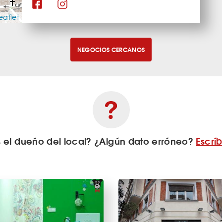
eaflet
NEGOCIOS CERCANOS
s el dueño del local? ¿Algún dato erróneo?
Escrí