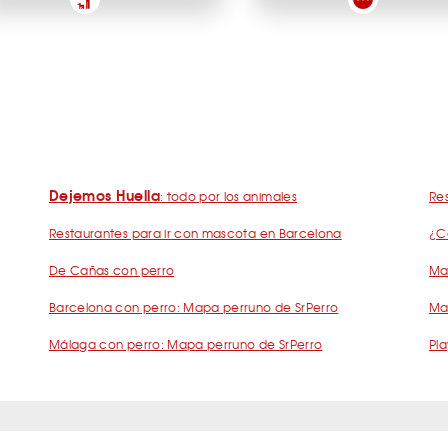
Dejemos Huella
: todo por los animales
Res
Restaurantes para ir con mascota en Barcelona
¿C
De Cañas con perro
Mad
Barcelona con perro: Mapa perruno de SrPerro
Ma
Málaga con perro: Mapa perruno de SrPerro
Pla
s Frecuentes Humanos Perrunos
Preguntas Frecuentes Negocios Perru