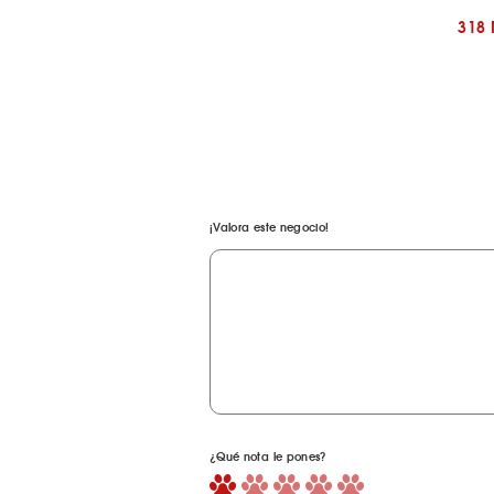
318
¡Valora este negocio!
¿Qué nota le pones?