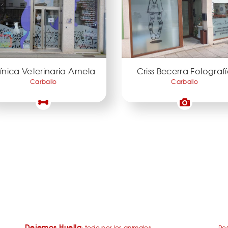
ínica Veterinaria Arnela
Criss Becerra Fotograf
Carballo
Carballo
Dejemos Huella
: todo por los animales
Res