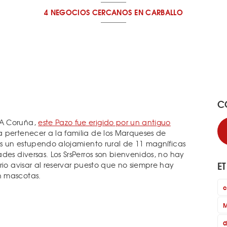
4 NEGOCIOS CERCANOS
EN CARBALLO
C
 A Coruña,
este Pazo fue erigido por un antiguo
a pertenecer a la familia de los Marqueses de
es un estupendo alojamiento rural de 11 magníficas
des diversas. Los SrsPerros son bienvenidos, no hay
E
rio avisar al reservar puesto que no siempre hay
n mascotas.
c
M
d