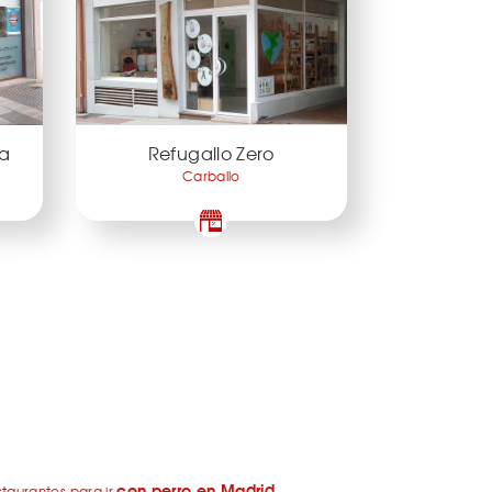
ía
Refugallo Zero
Carballo
con perro en Madrid
taurantes para ir