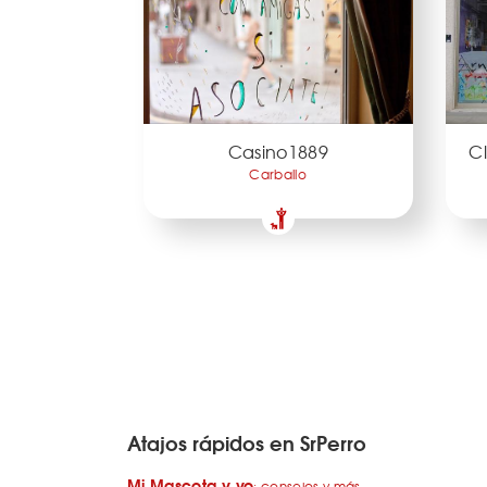
Casino1889
Cl
Carballo
Atajos rápidos en SrPerro
Mi Mascota y yo
: consejos y más