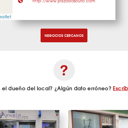
http://www.pazodosouto.com
eaflet
NEGOCIOS CERCANOS
s el dueño del local? ¿Algún dato erróneo?
Escrí