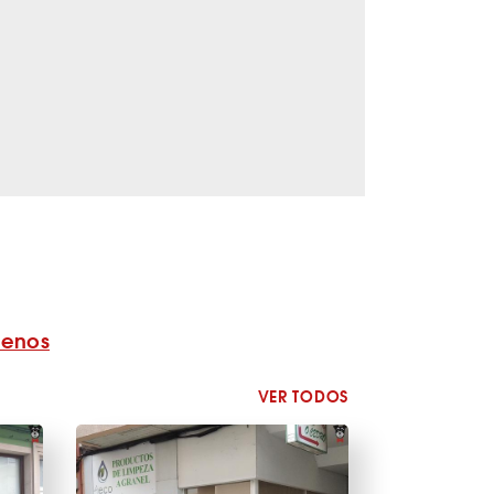
benos
VER TODOS