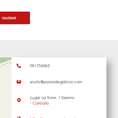
VALORAR
981756065
souto@pazosdegalicia.com
Lugar La Torre, 1 Sisamo
-
Carballo