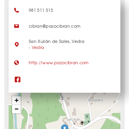
981 511 515
cibran@pazocibran.com
San Xulián de Sales, Vedra
-
Vedra
http://www.pazocibran.com
+
−