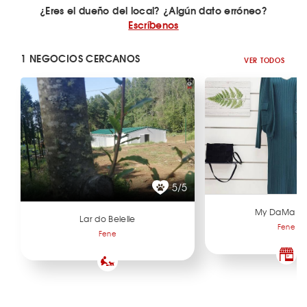
¿Eres el dueño del local? ¿Algún dato erróneo?
Escríbenos
1 NEGOCIOS CERCANOS
VER TODOS
5/5
My DaMa S
Lar do Belelle
Fene
Fene