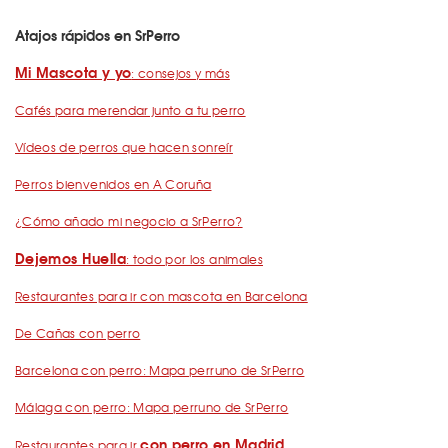
Atajos rápidos en SrPerro
Mi Mascota y yo
: consejos y más
Cafés para merendar junto a tu perro
Vídeos de perros que hacen sonreír
Perros bienvenidos en A Coruña
¿Cómo añado mi negocio a SrPerro?
Dejemos Huella
: todo por los animales
Restaurantes para ir con mascota en Barcelona
De Cañas con perro
Barcelona con perro: Mapa perruno de SrPerro
Málaga con perro: Mapa perruno de SrPerro
con perro en Madrid
Restaurantes para ir