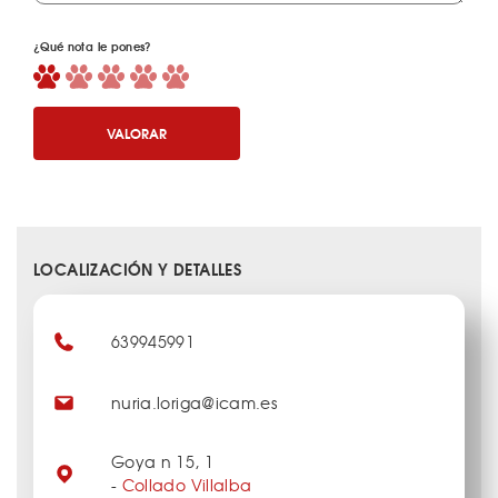
¿Qué nota le pones?
VALORAR
LOCALIZACIÓN Y DETALLES
639945991
nuria.loriga@icam.es
Goya n 15, 1
-
Collado Villalba