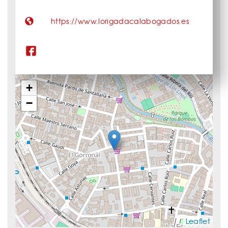
https://www.lorigadacalabogados.es
+
−
Leaflet