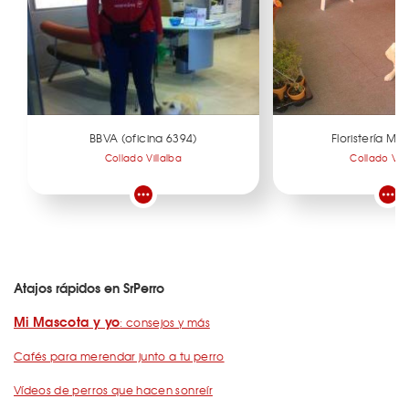
BBVA (oficina 6394)
Floristería M
Collado Villalba
Collado Vill
Atajos rápidos en SrPerro
Mi Mascota y yo
: consejos y más
Cafés para merendar junto a tu perro
Vídeos de perros que hacen sonreír