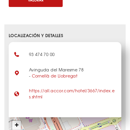
LOCALIZACIÓN Y DETALLES
93 474 70 00
Avinguda del Maresme 78
-
Cornellà de Llobregat
https://all.accor.com/hotel/3667/index.e
s.shtml
+