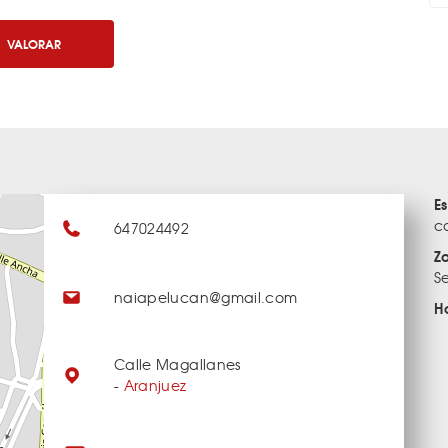
VALORAR
E
c
647024492
Z
S
naiapelucan@gmail.com
H
Calle Magallanes
-
Aranjuez