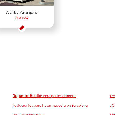
Wasky Aranjuez
Aranjuez
Dejemos Huella
: todo por los animales
Res
Restaurantes para ir con mascota en Barcelona
¿C
De Cañas con perro
Mad