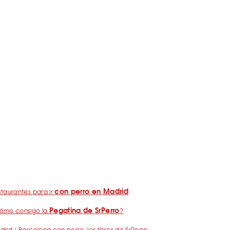
con perro en Madrid
taurantes para ir
Pegatina de SrPerro
ómo consigo la
?
rid / Barcelona con perro: los libros de SrPerro