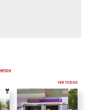
benos
VER TODOS