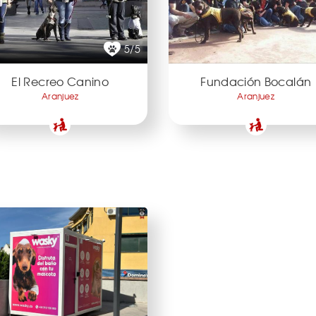
5/5
El Recreo Canino
Fundación Bocalán
Aranjuez
Aranjuez