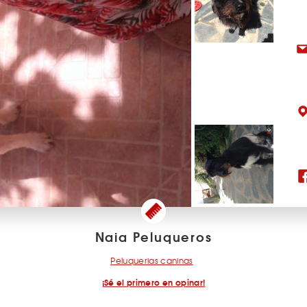
Naia Peluqueros
Peluquerias caninas
¡Sé el primero en opinar!