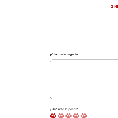
2 
¡Valora este negocio!
¿Qué nota le pones?