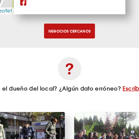
eaflet
NEGOCIOS CERCANOS
s el dueño del local? ¿Algún dato erróneo?
Escrí