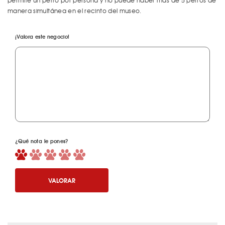
permite un perro por persona y no puede haber más de 5 perros de
manera simultánea en el recinto del museo.
¡Valora este negocio!
¿Qué nota le pones?
VALORAR