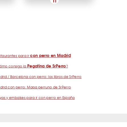
con perro en Madrid
taurantes para ir
Pegatina de SrPerro
ómo consigo la
?
rid / Barcelona con perro: los libros de SrPerro
drid con perro: Mapa perruno de SrPerro
yas y embalses para ir con perro en España
nos
Política de Privacidad
Publicidad
Contacto