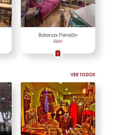
Balenax Pensión
Gijón
VER TODOS
5/5