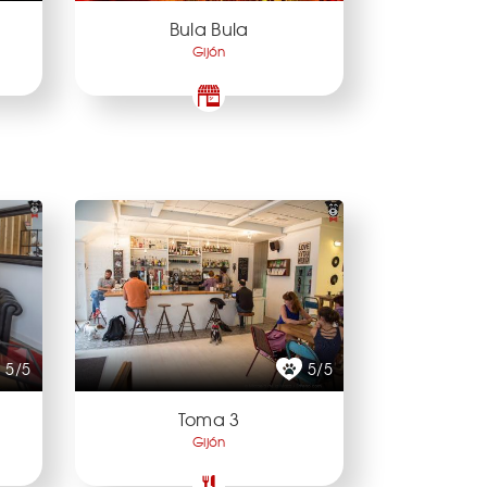
Bula Bula
Gijón
5/5
5/5
Toma 3
Gijón