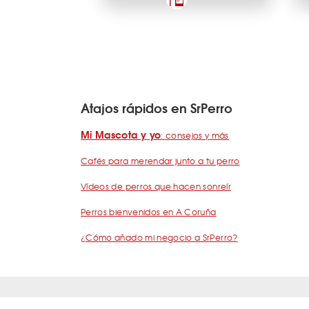
Atajos rápidos en SrPerro
Mi Mascota y yo
: consejos y más
Cafés para merendar junto a tu perro
Vídeos de perros que hacen sonreír
Perros bienvenidos en A Coruña
¿Cómo añado mi negocio a SrPerro?
Quiénes somos
Términos y condiciones
Pregunta