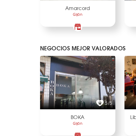
Amarcord
Gijón
NEGOCIOS MEJOR VALORADOS
5/5
BOKA
Li
Gijón