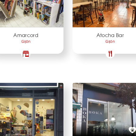
Amarcord
Atocha Bar
Gijón
Gijón