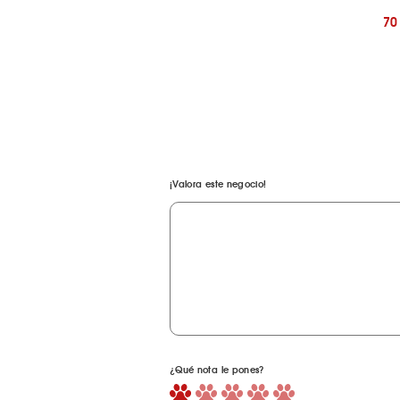
70
¡Valora este negocio!
¿Qué nota le pones?