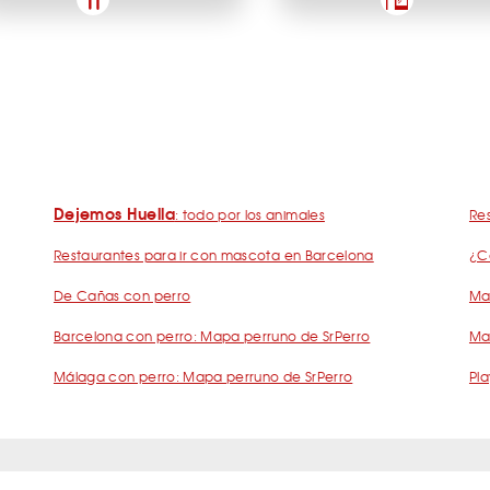
Dejemos Huella
: todo por los animales
Res
Restaurantes para ir con mascota en Barcelona
¿C
De Cañas con perro
Mad
Barcelona con perro: Mapa perruno de SrPerro
Ma
Málaga con perro: Mapa perruno de SrPerro
Pla
s Frecuentes Humanos Perrunos
Preguntas Frecuentes Negocios Perru