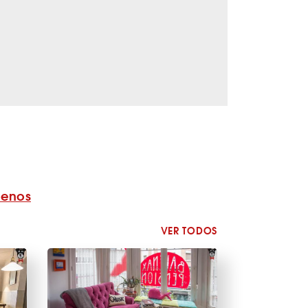
benos
VER TODOS