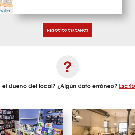
eaflet
NEGOCIOS CERCANOS
s el dueño del local? ¿Algún dato erróneo?
Escrí