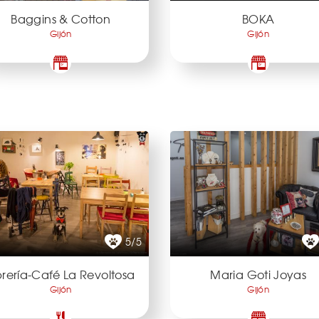
Baggins & Cotton
BOKA
Gijón
Gijón
5/5
brería-Café La Revoltosa
Maria Goti Joyas
Gijón
Gijón