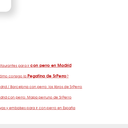
con perro en Madrid
taurantes para ir
Pegatina de SrPerro
ómo consigo la
?
rid / Barcelona con perro: los libros de SrPerro
drid con perro: Mapa perruno de SrPerro
yas y embalses para ir con perro en España