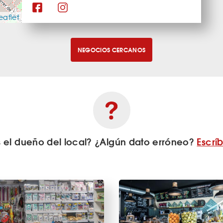
eaflet
NEGOCIOS CERCANOS
s el dueño del local? ¿Algún dato erróneo?
Escrí