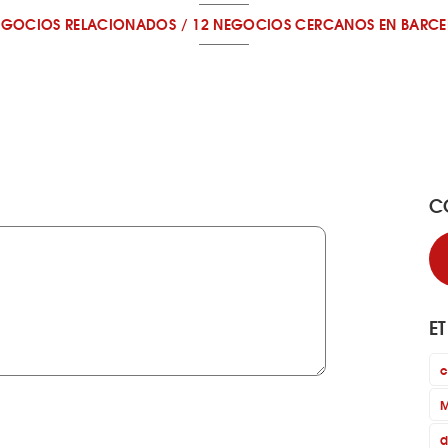
EGOCIOS RELACIONADOS
/
12 NEGOCIOS CERCANOS
EN BARC
C
E
c
M
d