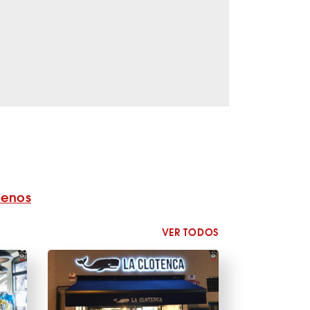
benos
VER TODOS