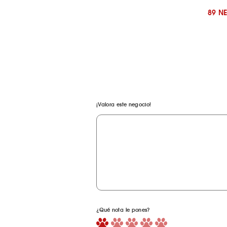
89 N
¡Valora este negocio!
¿Qué nota le pones?