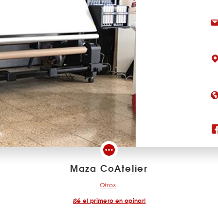
Maza CoAtelier
Otros
¡Sé el primero en opinar!