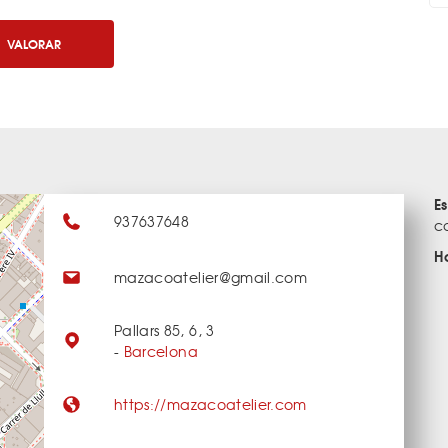
VALORAR
E
937637648
co
H
mazacoatelier@gmail.com
Pallars 85, 6, 3
-
Barcelona
https://mazacoatelier.com