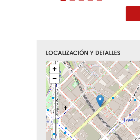
LOCALIZACIÓN Y DETALLES
+
−