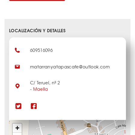
LOCALIZACIÓN Y DETALLES
609516096
matarranyatapascafe@outlook.com
C/ Teruel, nº 2
-
Maella
+